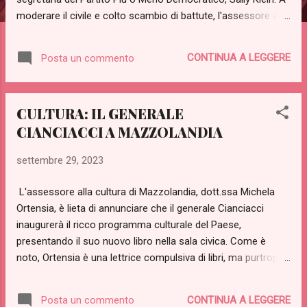
moderare il civile e colto scambio di battute, l'assessore alla
cultura e pubblica istruzione del Paese del mazzo, Michela
Ortensia. Siamo in grado di riportare ampi stralci del
CONTINUA A LEGGERE
Posta un commento
confronto. ORT: Ma che sorpresa! Carissima Sally Klein, la
invito a salire sul palco ed esprimere una sua valutazione
sull'opera del qui presente generale SK: Il presente è una
CULTURA: IL GENERALE
categoria ontologicamente problematica, inoltre dal punto di
CIANCIACCI A MAZZOLANDIA
vista pre-freudiano, post marxiano, quasi hegeliano devo dire
che non ritengo metafisicamente corretto salire su un
settembre 29, 2023
borghese, non proletario, volgarmente classista palco. ORT:
Non ho capito GC: sta lesbicona dice che resta seduta dov'è
L'assessore alla cultura di Mazzolandia, dott.ssa Michela
ORT: Ah, grazie generale, mirabile sintesi! Carissima Sally...ci
Ortensia, è lieta di annunciare che il generale Cianciacci
dica da lì il suo pensiero SK: met...
inaugurerà il ricco programma culturale del Paese,
presentando il suo nuovo libro nella sala civica. Come è
noto, Ortensia è una lettrice compulsiva di libri, ma purtroppo
ha il problema di non riuscire a ricordarne il contenuto. "Il
libro del generale Cianciacci mi ha particolarmente colpita ed
CONTINUA A LEGGERE
Posta un commento