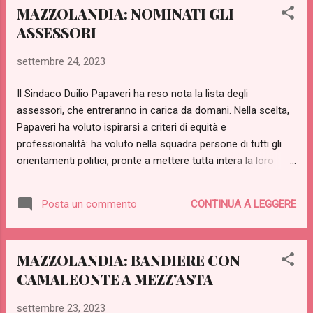
MAZZOLANDIA: NOMINATI GLI
la Guardia Costiera ci sono tutte. Rimane una sola criticità:
ASSESSORI
Mazzolandia, Paese nel quale non si ha notizia che alcuno
voglia immigrare da centinaia di anni, non ha alcun porto e
settembre 24, 2023
dista centinaia di chilometri dal mare. Sarà interessante
capire come Papaveri si relazionerà con questo unico,
Il Sindaco Duilio Papaveri ha reso nota la lista degli
spinoso problema...
assessori, che entreranno in carica da domani. Nella scelta,
Papaveri ha voluto ispirarsi a criteri di equità e
professionalità: ha voluto nella squadra persone di tutti gli
orientamenti politici, pronte a mettere tutta intera la loro
professionalità al servizio del cittadino (dai curriculum,
infatti, risulta che nessuno degli assessori abbia mai fatto
CONTINUA A LEGGERE
Posta un commento
nulla fino ad ora: la loro professionalità è da spendere ora,
tutta in una volta!). Ecco la squadra: SARA ORTENSIA,
vicesindaco, ha militato ad anni alterni in tutti i possibili partiti
MAZZOLANDIA: BANDIERE CON
italiani e durante un soggiorno all'estero di circa due anni ha
CAMALEONTE A MEZZ'ASTA
approfittato per aderire anche a tutti i partiti tedeschi e a
metà di quelli francesi. ELSA MARGHERITONI, esperta in
settembre 23, 2023
costruzioni Lego, campionessa regionale di castelli di sabbia