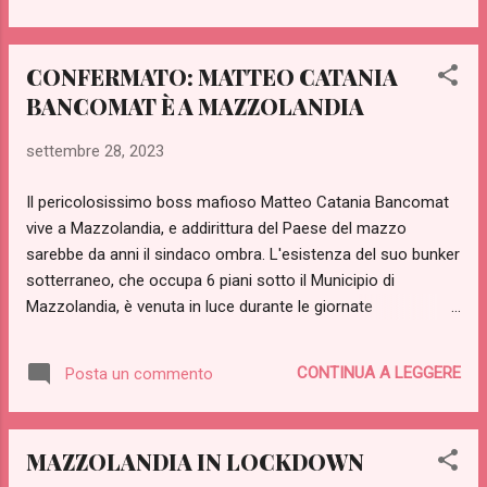
impressionata, ma non ricordo per cosa" ha dichiarato
Ortensia. "Sono felicissimo di poter presentare il mio libro a
Mazzolandia" dichiara da parte sua Cianciacci "potrò esporre
CONFERMATO: MATTEO CATANIA
in maniera dettagliata il contenuto, dato che qui nessuno ha
BANCOMAT È A MAZZOLANDIA
mai letto nulla in vita sua, a parte l'assessore, che per
fortuna però non ne conserva memoria". Appena arrivato in
settembre 28, 2023
città, Cianciacci ha voluto fare la spesa al supermercato
Emmecorta, dove ha acquistato soltanto una magnifica
Il pericolosissimo boss mafioso Matteo Catania Bancomat
pesca. Alla domanda della cassiera su come mai
vive a Mazzolandia, e addirittura del Paese del mazzo
acquistasse quell'unico frutto...
sarebbe da anni il sindaco ombra. L'esistenza del suo bunker
sotterraneo, che occupa 6 piani sotto il Municipio di
Mazzolandia, è venuta in luce durante le giornate
drammatiche della lotta al virus ( qui i dettagli ). Nelle ore
convulse dell'emergenza, l'anziano prete di Mazzolandia, don
CONTINUA A LEGGERE
Posta un commento
Fiorellini, rimasto immune al virus in quanto non ha mai
usato PC né smartphone in vita propria, ha fatto uso
dell'unico strumento di comunicazione sicuro ed infallibile: il
MAZZOLANDIA IN LOCKDOWN
pizzino. Il fedele sagrestano Giulio Incenso è stato inviato in