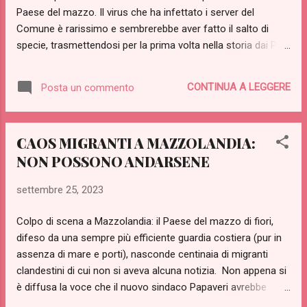
Melon Husk, ma entrambi sembrano aver fallit...
Paese del mazzo. Il virus che ha infettato i server del
Comune è rarissimo e sembrerebbe aver fatto il salto di
specie, trasmettendosi per la prima volta nella storia dai PC
agli esseri umani. Tutto è iniziato qualche sera fa, quando si
è riunita la giunta presieduta dal sindaco Duilio Papaveri.
CONTINUA A LEGGERE
Posta un commento
Come di consueto, quel buontempone di Erbetta (assessore
all'ambiente) ha voluto mostrare alcune novità nel settore
erotico tramite collegamento su maxischermo a un paio di
CAOS MIGRANTI A MAZZOLANDIA:
siti web specializzati e ritenuti affidabili...ma qualcosa è
NON POSSONO ANDARSENE
andato storto. "Il fatto che la vicesindaca Sara Ortensia
abbia iniziato a denudarsi non mi ha stupito più di tanto...qui
settembre 25, 2023
in giunta siamo molto sportivi...uno strip qui...una fellatio
là...qualche orgetta di tanto in tanto...non è mica un
Colpo di scena a Mazzolandia: il Paese del mazzo di fiori,
convento. Certo quella sera lì ci si è dati da fare
difeso da una sempre più efficiente guardia costiera (pur in
parecchio...diciamo che ognuno ha espresso le proprie pos...
assenza di mare e porti), nasconde centinaia di migranti
clandestini di cui non si aveva alcuna notizia. Non appena si
è diffusa la voce che il nuovo sindaco Papaveri avrebbe
usato il pugno duro per difendere i confini di Stato, decine di