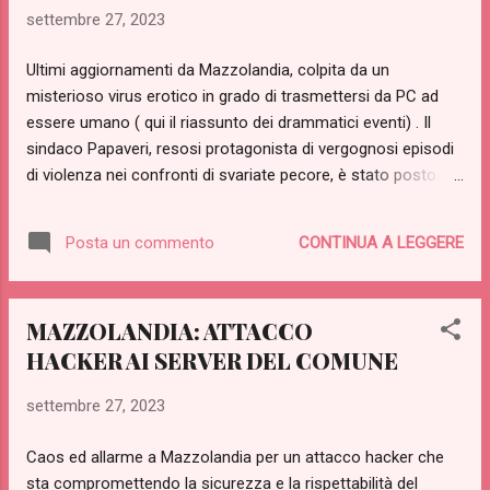
missione con una missiva in cui si chiedeva il parere e l'aiuto
settembre 27, 2023
del Capo dei Capi. Matteo Catania Bancomat, da sempre
devotissimo a Nostra Signora del Mazzo, ha suggerito che la
Ultimi aggiornamenti da Mazzolandia, colpita da un
fede era certamente fondamentale nella battaglia contro il
misterioso virus erotico in grado di trasmettersi da PC ad
virus, ma anche un po di tritolo nella sede del Comune
essere umano ( qui il riassunto dei drammatici eventi) . Il
poteva non guastare. Si è quindi proceduto ad elim...
sindaco Papaveri, resosi protagonista di vergognosi episodi
di violenza nei confronti di svariate pecore, è stato posto in
isolamento e nello stesso modo si sta procedendo nei
confronti di molti altri soggetti. Il celeberrimo espertone
CONTINUA A LEGGERE
Posta un commento
Buberto Rorioni, giunto in città, ha dichiarato: "È palese come
la velocità della luce: un virus non può trasmettersi da un
device all'uomo ". Un istante dopo, a seguito di una
MAZZOLANDIA: ATTACCO
vibrazione del proprio smartphone, ha iniziato a denudarsi e
HACKER AI SERVER DEL COMUNE
ad inseguire una capretta. Mentre si cerca di isolare i
contagiati in ambienti chiusi e sicuri, sono iniziati i test su un
settembre 27, 2023
vaccino a tecnologia BRNA (Bromuro Nell'Acqua), ma è
urgente neutralizzare la fonte principale di diffusione: il
Caos ed allarme a Mazzolandia per un attacco hacker che
server del Comune. A Mazzolandia sono giunti Gill Bates e
sta compromettendo la sicurezza e la rispettabilità del