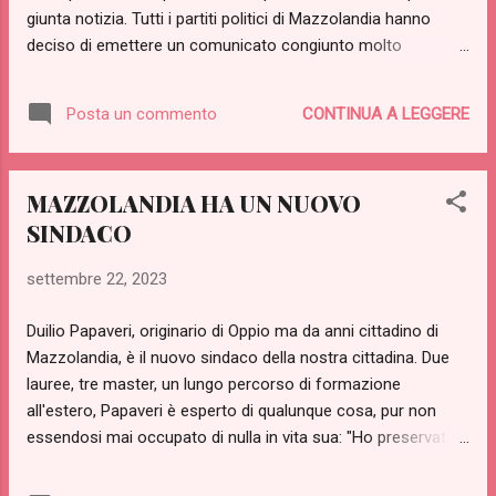
giunta notizia. Tutti i partiti politici di Mazzolandia hanno
deciso di emettere un comunicato congiunto molto
sintetico: "Si era inizialmente stabilito che ogni partito
ricordasse la figura del Presidente secondo la propria
CONTINUA A LEGGERE
Posta un commento
specifica sensibilità e modo di pensare. Ma a ben vedere non
risulta che qui nessuno abbia mai pensato nulla. Ci uniamo
quindi tutti nelle medesime, sentite condoglianze".
MAZZOLANDIA HA UN NUOVO
SINDACO
settembre 22, 2023
Duilio Papaveri, originario di Oppio ma da anni cittadino di
Mazzolandia, è il nuovo sindaco della nostra cittadina. Due
lauree, tre master, un lungo percorso di formazione
all'estero, Papaveri è esperto di qualunque cosa, pur non
essendosi mai occupato di nulla in vita sua: "Ho preservato
intatte tutte le mie potenzialità, non ho mai fatto niente in
vita mia per mettere tutto intatto il mio sapere al servizio del