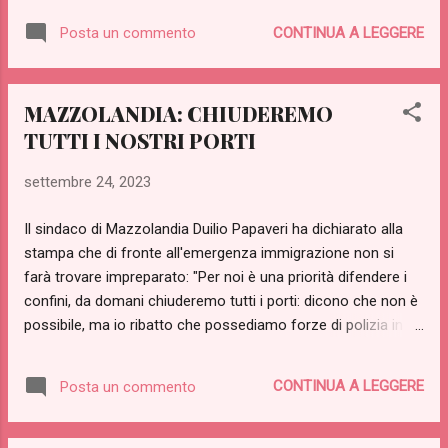
migranti si sono presentati dinanzi alla sede del Comune:
CONTINUA A LEGGERE
Posta un commento
"Finalmente il mondo si accorge di noi!" ha dichiarato uno di
loro alla stampa "sono anni che cerchiamo do abbandonare
questo maledetto Stato in ogni modo! Rimpatriateci tutti
MAZZOLANDIA: CHIUDEREMO
subito!" Due cittadini svizzeri, bloccati da dieci anni a
TUTTI I NOSTRI PORTI
Mazzolandia per un disguido burocratico (non sono mai
riusciti a trovare un ufficio comunale aperto) si sono
settembre 24, 2023
dichiarati disponibili al trasferimento in Gabon, pur di lasciare
Mazzolandia. Tunisini, Iraniani, Iracheni, Afghani chiedono in
Il sindaco di Mazzolandia Duilio Papaveri ha dichiarato alla
massa il rimpatrio, la situazione rischia di andare fuori
stampa che di fronte all'emergenza immigrazione non si
controllo. Di tutte queste pers...
farà trovare impreparato: "Per noi è una priorità difendere i
confini, da domani chiuderemo tutti i porti: dicono che non è
possibile, ma io ribatto che possediamo forze di polizia in
gran numero e provvederemo ad istituire una guardia
costiera ben equipaggiata". La dirigente amministrativa
CONTINUA A LEGGERE
Posta un commento
dell'ufficio Contabilità di Mazzolandia, dott.ssa Cinzia
Ricchifiori, ha garantito che non esistono problemi
economici: le risorse per creare, istruire ed armare a dovere