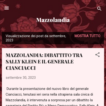
Passa ai contenuti principali
Mazzolandia
Visualizzazione dei post da settembre,
MOSTRA TUTTO
P
2023
o
s
MAZZOLANDIA: DIBATTITO TRA
t
SALLY KLEIN E IL GENERALE
CIANCIACCI
settembre 30, 2023
Durante la presentazione del nuovo libro del generale
Cianciacci, tenutasi ieri sera nella strapiena sala civica di
Mazzolandia, è intervenuta a sorpresa per un dibattito la
segretaria del Partito Più o Meno Democratico, Sally Klein. A