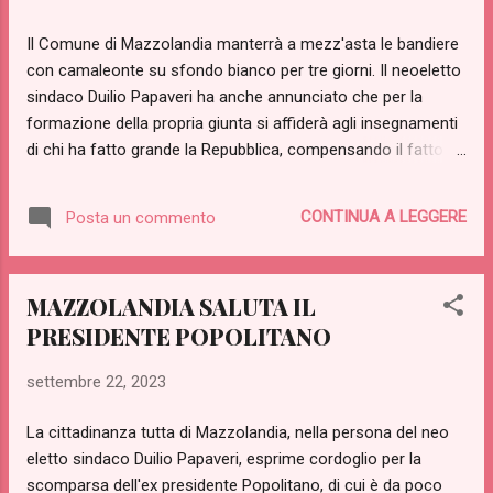
(delega ai LAVORI PUBBLICI). Partito dei Più o Meno
Il Comune di Mazzolandia manterrà a mezz'asta le bandiere
Democratici MARIO TULIPANI, esperto in disostruzione
con camaleonte su sfondo bianco per tre giorni. Il neoeletto
lavandino di casa e nel risparmio acqua, è riuscito ...
sindaco Duilio Papaveri ha anche annunciato che per la
formazione della propria giunta si affiderà agli insegnamenti
di chi ha fatto grande la Repubblica, compensando il fatto di
non aver mai militato in alcun partito con una squadra di
assessori che abbiano militato in tutti: "Per il bene della
CONTINUA A LEGGERE
Posta un commento
cittadinanza sono pronto anche a scelte
impopolari...approvare l'invio di carri armati in Ungheria, per
dirne una, non mi spaventa".
MAZZOLANDIA SALUTA IL
PRESIDENTE POPOLITANO
settembre 22, 2023
La cittadinanza tutta di Mazzolandia, nella persona del neo
eletto sindaco Duilio Papaveri, esprime cordoglio per la
scomparsa dell'ex presidente Popolitano, di cui è da poco