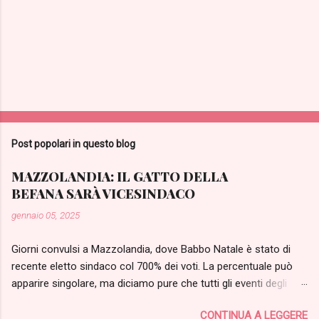
Post popolari in questo blog
MAZZOLANDIA: IL GATTO DELLA
BEFANA SARÀ VICESINDACO
gennaio 05, 2025
Giorni convulsi a Mazzolandia, dove Babbo Natale è stato di
recente eletto sindaco col 700% dei voti. La percentuale può
apparire singolare, ma diciamo pure che tutti gli eventi degli
ultimi giorni sono stati parecchio singolari, perfino per gli
CONTINUA A LEGGERE
standard del paese del Mazzo. Dopo una iniziale fase di