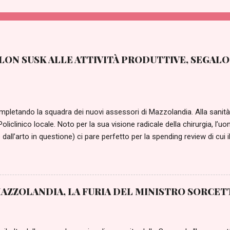
ON SUSK ALLE ATTIVITÀ PRODUTTIVE, SEGALO
letando la squadra dei nuovi assessori di Mazzolandia. Alla sanità e
 Policlinico locale. Noto per la sua visione radicale della chirurgia, l
dall’arto in questione) ci pare perfetto per la spending review di cui i
ei pazienti, dopo il ricovero, pesano almeno la metà: la mia filosofia è
si…meglio prevenire”. Possiamo stare certi che i malati si dimezzer
i… Stessa identica filosofia, applicata alle attività produttive, dovr
Il multimiliardario ha deciso di impiegare strumenti innovativi suggeri
AZZOLANDIA, LA FURIA DEL MINISTRO SORCET
a idiozia puramente naturale), tra i quali la cassa disintegrazione. “Si 