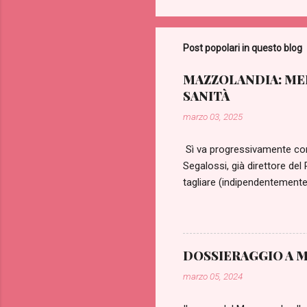
Post popolari in questo blog
MAZZOLANDIA: MEL
SANITÀ
marzo 03, 2025
Sì va progressivamente comp
Segalossi, già direttore del
tagliare (indipendentemente 
necessita. “Quasi tutti i mi
può potenzialmente ammalar
Mazzolandia nei prossimi mes
l’assessorato di Melon Susk. 
DOSSIERAGGIO A M
artificiale (coadiuvata da un
marzo 05, 2024
rivoluzionaria: il ...