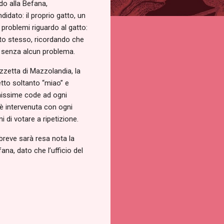
do alla Befana,
didato: il proprio gatto, un
problemi riguardo al gatto:
tto stesso, ricordando che
o senza alcun problema.
zzetta di Mazzolandia, la
etto soltanto “miao” e
nghissime code ad ogni
a è intervenuta con ogni
i di votare a ripetizione.
breve sarà resa nota la
na, dato che l’ufficio del