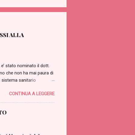
SSI ALLA
’ stato nominato il dott.
’uomo che non ha mai paura di
l sistema sanitario
 nota, qualsiasi arto sano
CONTINUA A LEGGERE
anno, letteralmente, a
ebbe caratterizzare
ti dall’intelligenza
TO
tratta di una novità