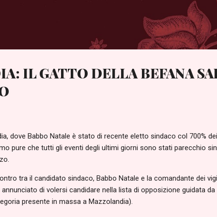
Passa ai contenuti principali
A: IL GATTO DELLA BEFANA SA
CO
ia, dove Babbo Natale è stato di recente eletto sindaco col 700% dei
o pure che tutti gli eventi degli ultimi giorni sono stati parecchio sing
zo.
ontro tra il candidato sindaco, Babbo Natale e la comandante dei vigili
nnunciato di volersi candidare nella lista di opposizione guidata da Fra
categoria presente in massa a Mazzolandia).