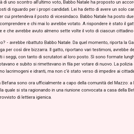
tà di uno scontro all’ultimo voto, Babbo Natale ha proposto un accor
i di riguardo per i propri candidati. Lei ha detto di avere un solo can
er cui pretendeva il posto di vicesindaco. Babbo Natale ha posto due 
omprendere e chi mai lo avrebbe votato. A rispondere è stato il ga
ue e che avrebbe avuto almeno sette volte il voto di ciascun cittadin
? - avrebbe ribattuto Babbo Natale. Da quel momento, riporta la Ga
a per così dire bizzarra. Il gatto, riportano vari testimoni, avrebbe d
rti i seggi, con tanto di scrutatori al loro posto. Sì sono formate lu
votavano e subito si rimettevano in fila per votare di nuovo. La polizi
o lacrimogeni e idranti, ma non c’è stato verso di impedire ai cittadin
la Befana sono ora ufficialmente a capo della comunità del Mazzo: a 
la quale si sta ragionando in una riunione convocata a casa della Befa
vvisto di lettiera igienica.