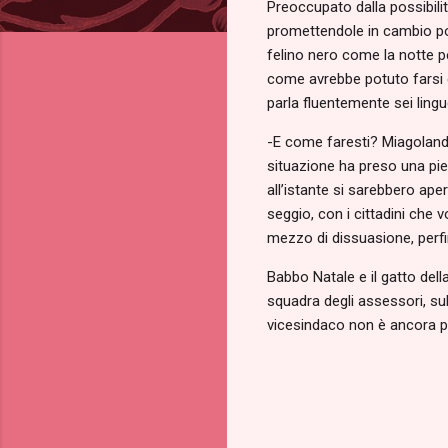
Preoccupato dalla possibili
promettendole in cambio post
felino nero come la notte p
come avrebbe potuto farsi c
parla fluentemente sei ling
-E come faresti? Miagolando
situazione ha preso una pieg
all’istante si sarebbero ape
seggio, con i cittadini che 
mezzo di dissuasione, perfin
Babbo Natale e il gatto del
squadra degli assessori, sul
vicesindaco non è ancora pro
C