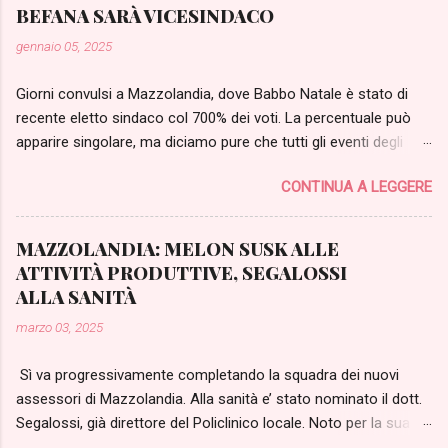
BEFANA SARÀ VICESINDACO
gennaio 05, 2025
Giorni convulsi a Mazzolandia, dove Babbo Natale è stato di
recente eletto sindaco col 700% dei voti. La percentuale può
apparire singolare, ma diciamo pure che tutti gli eventi degli
ultimi giorni sono stati parecchio singolari, perfino per gli
CONTINUA A LEGGERE
standard del paese del Mazzo. Dopo una iniziale fase di
scontro tra il candidato sindaco, Babbo Natale e la
comandante dei vigili urbani (rivelatasi la Befana), quest’ultima
MAZZOLANDIA: MELON SUSK ALLE
aveva annunciato di volersi candidare nella lista di opposizione
ATTIVITÀ PRODUTTIVE, SEGALOSSI
guidata da Fratelli di Taglia (partito di riferimento dei ricercati,
ALLA SANITÀ
categoria presente in massa a Mazzolandia). Preoccupato
marzo 03, 2025
dalla possibilità di uno scontro all’ultimo voto, Babbo Natale ha
proposto un accordo alla Befana, promettendole in cambio
Sì va progressivamente completando la squadra dei nuovi
posti di riguardo per i propri candidati. Lei ha detto di avere un
assessori di Mazzolandia. Alla sanità e’ stato nominato il dott.
solo candidato: il proprio gatto, un felino nero come la notte
Segalossi, già direttore del Policlinico locale. Noto per la sua
per cui pretendeva il posto di vicesindaco. Babbo Natale ha
visione radicale della chirurgia, l’uomo che non ha mai paura di