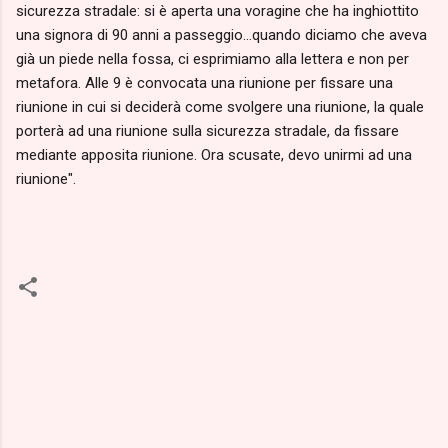
sicurezza stradale: si è aperta una voragine che ha inghiottito
una signora di 90 anni a passeggio...quando diciamo che aveva
già un piede nella fossa, ci esprimiamo alla lettera e non per
metafora. Alle 9 è convocata una riunione per fissare una
riunione in cui si deciderà come svolgere una riunione, la quale
porterà ad una riunione sulla sicurezza stradale, da fissare
mediante apposita riunione. Ora scusate, devo unirmi ad una
riunione".
C
o
m
m
e